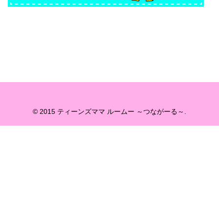
© 2015 ティーンズママ ルームー ～つながーる～.