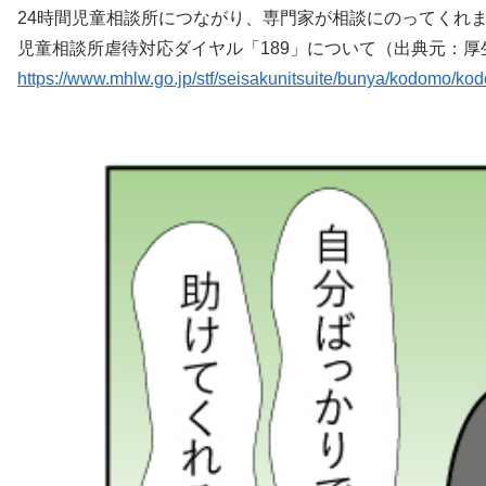
24時間児童相談所につながり、専門家が相談にのってくれ
児童相談所虐待対応ダイヤル「189」について（出典元：
https://www.mhlw.go.jp/stf/seisakunitsuite/bunya/kodomo/k