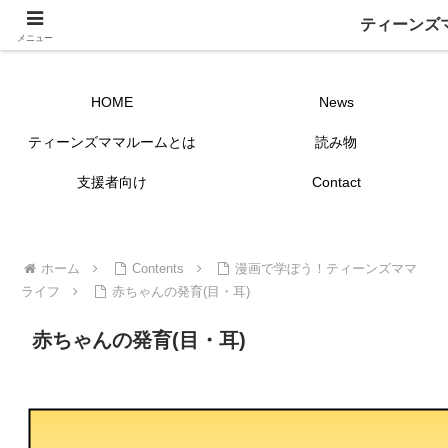
ティーンズ
ティーンズママ ルームー ～つながーる～
メニュー
HOME
News
ティーンズママルームとは
読み物
支援者向け
Contact
ホーム
Contents
漫画で学ぼう！ティーンズママ
ライフ
赤ちゃんの発育(目・耳)
赤ちゃんの発育(目・耳)