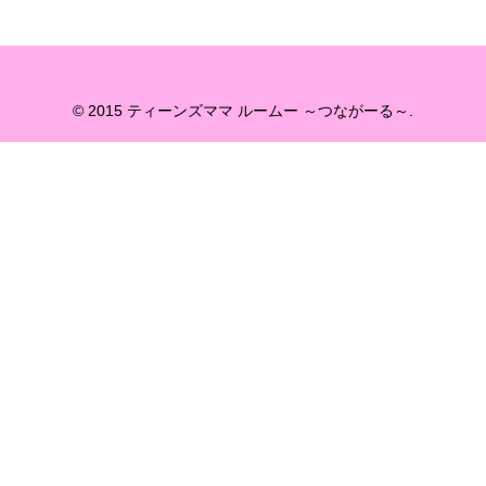
© 2015 ティーンズママ ルームー ～つながーる～.