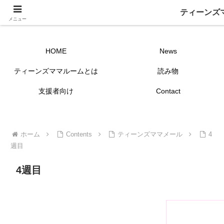
ティーンズ
ティーンズママ ルームー ～つながーる～
メニュー
HOME
News
ティーンズママルームとは
読み物
支援者向け
Contact
ホーム
Contents
ティーンズママメール
4
週目
4週目