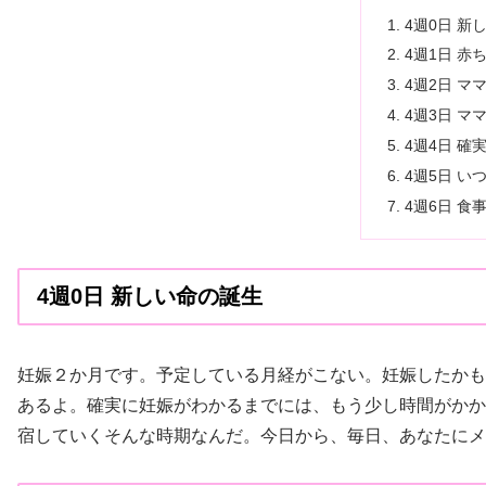
4週0日 新
4週1日 赤
4週2日 
4週3日 
4週4日 
4週5日 い
4週6日 食
4週0日 新しい命の誕生
妊娠２か月です。予定している月経がこない。妊娠したかも
あるよ。確実に妊娠がわかるまでには、もう少し時間がかか
宿していくそんな時期なんだ。今日から、毎日、あなたにメ